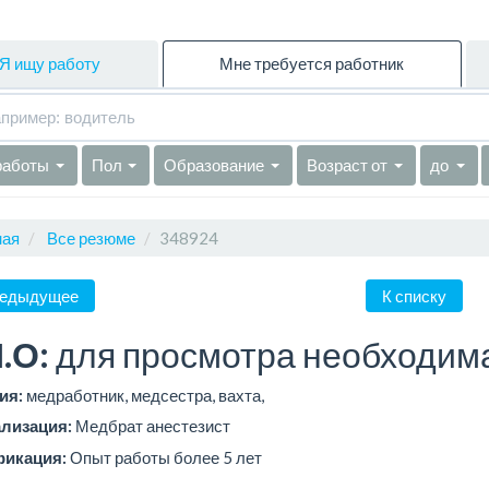
Я ищу работу
Мне требуется работник
работы
Пол
Образование
Возраст от
до
ная
Все резюме
348924
едыдущее
К списку
.О:
для просмотра необходим
ия:
медработник, медсестра, вахта,
лизация:
Медбрат анестезист
фикация:
Опыт работы более 5 лет