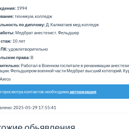
ждения:
1994
вание:
техникум, колледж
льность по диплому:
Д. Калматаев мед колледж
аботы:
Медбрат анестезист. Фельдшер
стаж:
10 лет
 ПК:
удовлетворительно
льские права:
В
нительно:
Работал в Военном госпитале в ренанимации анестез
ации. Фельдшером военной части Медбрат высший котегорий. Ку
Аягоз
 просмотра контактов необходима
авторизация
лено: 2025-05-29 17:55:41
ожие обьявления