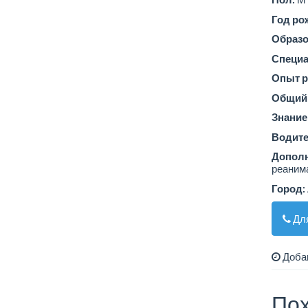
Год ро
Образо
Специа
Опыт р
Общий 
Знание
Водите
Допол
реаним
Город:
Для
Добав
Пох