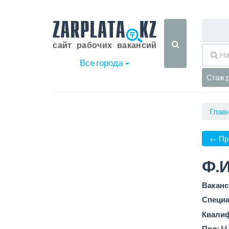
Все города
Cтаж 
Глав
← Пр
Ф.И
Ваканс
Специа
Квали
Пол:
М