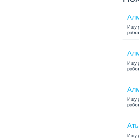
Алм
Ищу р
работ
Алм
Ищу р
работ
Алм
Ищу р
работ
Аты
Ищу р