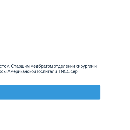
истом. Старшим медбратом отделении хирургии и
рсы Американской госпитали TNCC сер