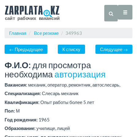
Главная
Все резюме
349963
← Предыдущее
К списку
Следущее →
Ф.И.О:
для просмотра
необходима
авторизация
Вакансия:
механик, оператор, ремонтник, автослесарь,
Специализация:
Слесарь механик
Квалификация:
Опыт работы более 5 лет
Пол:
М
Год рождения:
1965
Образование:
училище, лицей
Специальность по диплому:
машинист хол.установок