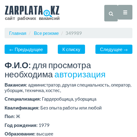
Главная
Все резюме
349989
← Предыдущее
К списку
Следущее →
Ф.И.О:
для просмотра
необходима
авторизация
Вакансия:
администратор, другая специальность, оператор,
уборщик, техничка, хостес,
Специализация:
Гардеробщица, уборщица
Квалификация:
Без опыта работы или любой
Пол:
Ж
Год рождения:
1979
Образование:
высшее