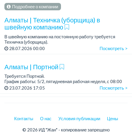
Подробнее о компании
Алматы | Техничка (уборщица) в
швейную компанию
В швейную компанию на постоянную работу требуется
Техничка (уборщица).
График работы: 5/2, с 08.00 до 12.00.
28.07.2026 00:00
Посмотреть >
Трудоустройство согласно ТК РК....
Алматы | Портной
Требуется Портной.
График работы: 5/2, пятидневная рабочая неделя, с 08:00
до 17:00.
23.07.2026 17:05
Посмотреть >
Требования:
- Опыт работы
- Знание швейного оборудования (оверлок, универсальная
шв...
Контакты
О нас
Условия публикации
Цены
© 2026 ИД "Жан" - копирование запрещено