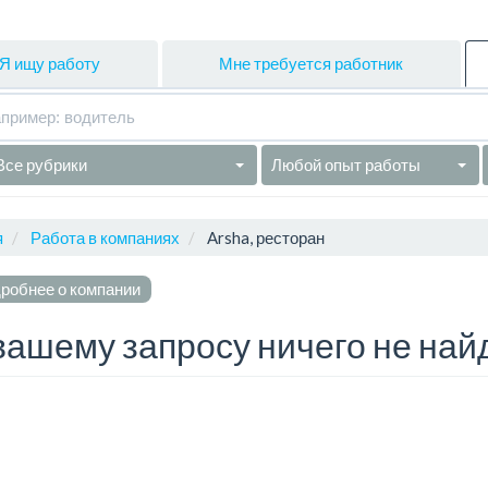
Я ищу работу
Мне требуется работник
Все рубрики
Любой опыт работы
я
Работа в компаниях
Arsha, ресторан
робнее о компании
вашему запросу ничего не най