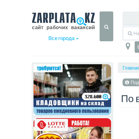
Все города
Главна
Под
По 