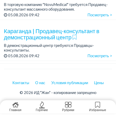
В торговую компанию "NovuMedical" требуется Продавец-
консультант массажного оборудования.
График работы: нормированный, 5/2 с 08.30 до 18.00.
05.08.2026 09:42
Посмотреть >
Зарплата: от 200 000 до 300 000 тенге в месяц....
Караганда | Продавец-консультант в
демонстрационный центр
В демонстрационный центр требуются Продавцы-
консультанты.
05.08.2026 09:42
Посмотреть >
График работы нормированный 5/2 с 08:30 до 18:00
Зарплата: от 200 000 до 300 000 тенге в месяц
В нашу команду...
Контакты
О нас
Условия публикации
Цены
© 2026 ИД "Жан" - копирование запрещено
Главная
Горячие
Рубрики
Избранные