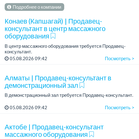
Подробнее о компании
Конаев (Капшагай) | Продавец-
консультант в центр массажного
оборудования
В центр массажного оборудования требуется Продавец-
консультант.
Зарплата: от 180 000 до 300 000 тенге в месяц.
05.08.2026 09:42
Посмотреть >
Требования: активность, целеустремленность, позитив,
трудолюбие.
Гр...
Алматы | Продавец-консультант в
демонстрационный зал
В демонстрационный зал требуется Продавец-консультант.
График работы: 5/2, нормированный, с 08.30 до 18.00.
05.08.2026 09:42
Посмотреть >
Зарплата: от 200 000 до 300 000 тенге в месяц.
Требования: ...
Актобе | Продавец-консультант
массажного оборудования