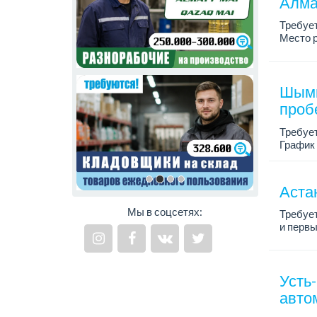
Алма
Требуе
Место р
Привет
Сейчас 
Шымк
проб
Требует
График 
Ты хоче
Аста
Мы в соцсетях:
Требуе
и первы
График 
Зарплат
Усть
авто