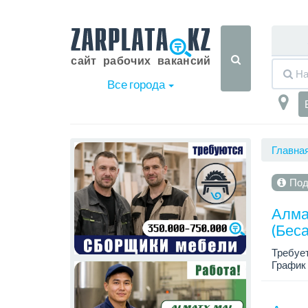
Все города
Главна
Под
Алма
(Бес
Требует
График 
Место р
Любите 