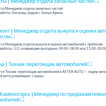
ты | Менеджер отдела запасных частей
тся Менеджер отдела запасных частей
аботы: Бесагаш, рядом с Халык Арена.
ствуем, наш будущий коллега!
у нас открыта позиция Менеджера отдела запасных...
ент | Менеджер отдела выкупа и оценки ав
егом
ся Менеджер отдела выкупа и оценки автомобилей с пробегом.
работы: 5/2, плавающие выходные, 09:00-18:00 или 11:00-20:00
шь хорошо зарабатывать, мечтаешь работ...
на | Техник-перегонщик автомобилей
тся Техник-перегонщик автомобилей в ASTER AUTO — лидер авт
й автосупермаркет страны.
работы: 5/2, 09:00 – 20:00.
а: 250 000 - 270 000 тенге на р...
-Каменогорск | Менеджер по продажам новы
мобилей