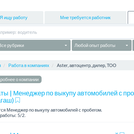
Я ищу работу
Мне требуется работник
Все рубрики
Любой опыт работы
я
Работа в компаниях
Aster, автоцентр, дилер, ТОО
робнее о компании
ты | Менеджер по выкупу автомобилей с пр
агаш)
ся Менеджер по выкупу автомобилей с пробегом.
работы: 5/2.
аботы: с. Бесагаш, рядом с Халык Арена.
автомобили, умеете общаться с людьми и хотите хо...