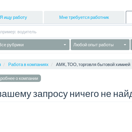
Я ищу работу
Мне требуется работник
Все рубрики
Любой опыт работы
я
Работа в компаниях
АМК, ТОО, торговля бытовой химией
робнее о компании
вашему запросу ничего не най