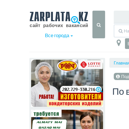
Все города
Главна
Под
По 