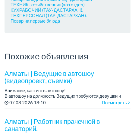
ТЕХНИК-хозяйственник (хоз.отдел)
КУХРАБОЧИЙ (ТАУ-ДАСТАРХАН).
ТЕХПЕРСОНАЛ (ТАУ-ДАСТАРХАН).
Повар на первые блюда
Похожие объявления
Алматы | Ведущие в автошоу
(видеопроект, съемки)
Внимание, кастинг в автошоу!
В автошоу на должность Ведущих требуются девушки и
парни. А также авто эксперты и авто перекупы.
07.08.2026 18:10
Посмотреть >
Преимущество для соискателей:
– знание автомоб...
Алматы | Работник прачечной в
санаторий.