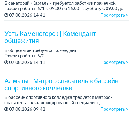
В санаторий «Каргалы» требуется работник прачечной.
График работы: 6/1, c 09.00 до 16.00; в субботу с 09.00 до
12.00.
07.08.2026 14:41
Посмотреть >
Зарплата: 150 000 тенге на руки + соцпакет.
...
Усть-Каменогорск | Комендант
общежития
В общежитие требуется Комендант.
График работы: 5/2,
Рабочее время: с 08:00 до 17:00
07.08.2026 14:11
Посмотреть >
Зарплата на карту банка
Требования:
Алматы | Матрос-спасатель в бассейн
Ответственная и аккуратная
спортивного колледжа
...
В бассейн спортивного колледжа требуется Матрос-
спасатель — квалифицированный специалист,
обеспечивающий безопасность людей на водных объектах .
07.08.2026 09:42
Посмотреть >
График работы: 6/1, с 07:00 до 14:00....