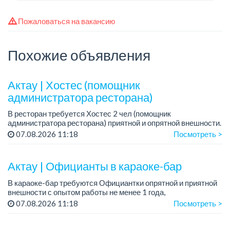
Пожаловаться на вакансию
Похожие объявления
Актау | Хостес (помощник
администратора ресторана)
В ресторан требуется Хостес 2 чел (помощник
администратора ресторана) приятной и опрятной внешности.
Требования: ответственная, с опытом работы в ресторане,
07.08.2026 11:18
Посмотреть >
опрятной и приятной внешности, знани...
Актау | Официанты в караоке-бар
В караоке-бар требуются Официантки опрятной и приятной
внешности с опытом работы не менее 1 года,
совершеннолетние
07.08.2026 11:18
Посмотреть >
Мы предлагаем:
— Оклад +%