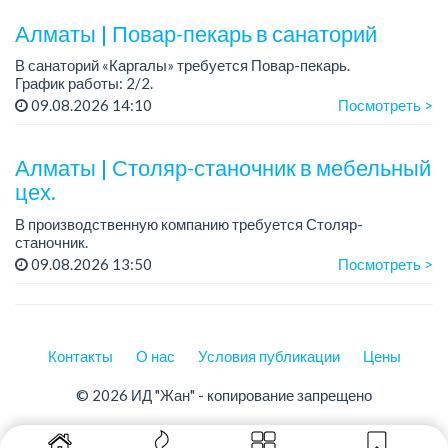
Алматы | Повар-пекарь в санаторий
В санаторий «Каргалы» требуется Повар-пекарь.
График работы: 2/2.
Зарплата: 180 000 тенге на руки + соцпакет.
09.08.2026 14:10
Посмотреть >
Все подробности обсуждаются на собеседовании....
Алматы | Столяр-станочник в мебельный
цех.
В производственную компанию требуется Столяр-
станочник.
График работы: 5/2, с 08.00 до 18.00.
09.08.2026 13:50
Посмотреть >
Зарплата: от 350 000 до 750 000 тенге в месяц.
Требования: опыт работы в производ...
Контакты
О нас
Условия публикации
Цены
© 2026 ИД "Жан" - копирование запрещено