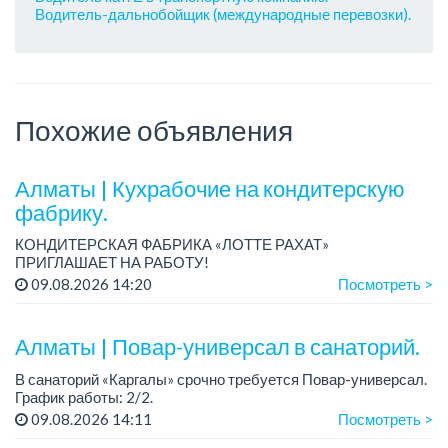
Водитель-дальнобойщик (международные перевозки).
Похожие объявления
Алматы | Кухрабочие на кондитерскую
фабрику.
КОНДИТЕРСКАЯ ФАБРИКА «ЛОТТЕ РАХАТ»
ПРИГЛАШАЕТ НА РАБОТУ!
Зарплата: от 120 000 до 180 000 тенге.
09.08.2026 14:20
Посмотреть >
График работы: сменный.
Условия: стабильная зарплата (указана с вычетом налогов),
пред...
Алматы | Повар-универсал в санаторий.
В санаторий «Каргалы» срочно требуется Повар-универсал.
График работы: 2/2.
Зарплата: 180 000 тенге на руки + соцпакет.
09.08.2026 14:11
Посмотреть >
Все подробности обсуждаются на собеседовании....