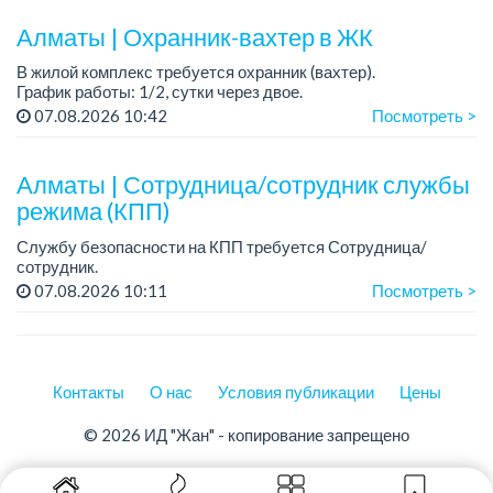
Алматы | Охранник-вахтер в ЖК
В жилой комплекс требуется охранник (вахтер).
График работы: 1/2, сутки через двое.
Требования: без вредных привычек. ...
07.08.2026 10:42
Посмотреть >
Алматы | Сотрудница/сотрудник службы
режима (КПП)
Службу безопасности на КПП требуется Сотрудница/
сотрудник.
07.08.2026 10:11
Посмотреть >
График работы: 1/2, сутки через двое. с 08:00 до 8:00
Требования:
- Опыт работы в охране или службе контроля от 1...
Контакты
О нас
Условия публикации
Цены
© 2026 ИД "Жан" - копирование запрещено