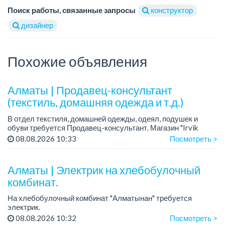
Поиск работы, связанные запросы
конструктор
дизайнер
Похожие объявления
Алматы | Продавец-консультант
(текстиль, домашняя одежда и т.д.)
В отдел текстиля, домашней одежды, одеял, подушек и
обуви требуется Продавец-консультант. Магазин "Irvik
Home".
08.08.2026 10:33
Посмотреть >
График работы: 3/2, с 10:00 до 20:00.
Зарплата: от 400 000 тенге и выше.
Алматы | Электрик на хлебобулочный
комбинат.
На хлебобулочный комбинат "Алматынан" требуется
электрик.
Зарплата: от 250 000 тенге на руки + бесплатный обед.
08.08.2026 10:32
Посмотреть >