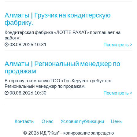
График работы: 5/2, с 09.00 до 18.00.
Требования: опыт работы, техниче...
Алматы | Грузчик на кондитерскую
фабрику.
Кондитерская фабрика «ЛОТТЕ РАХАТ» приглашает на
работу!
График работы: сменный.
08.08.2026 10:31
Посмотреть >
Зарплата: 240 249 тенге.
Условия: стабильная зарплата (указана с вычетом налогов),
предоставляется ра...
Алматы | Региональный менеджер по
продажам
В торговую компанию ТОО «Топ Керуен» требуется
Региональный менеджер по продажам.
График работы: 5/2, сменный, с 09.00 до 18.00.
08.08.2026 10:30
Посмотреть >
Зарплата обсуждается индивидуально.
Требовани...
Контакты
О нас
Условия публикации
Цены
© 2026 ИД "Жан" - копирование запрещено