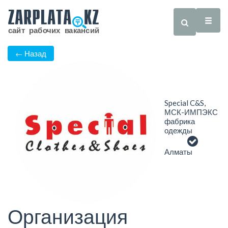
← Назад
Special C&S,
МСК-ИМПЭКС
фабрика
одежды
Алматы
Организация