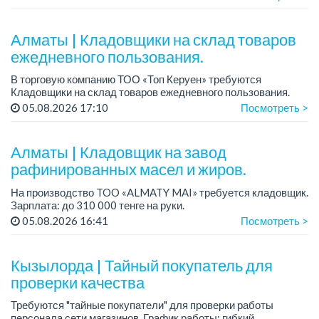
График работы: 5/2, с 08.00 до 17.00.
Условия: стабильная зарплата (указана с вычетом налогов),
п...
Алматы | Кладовщики на склад товаров
ежедневного пользования.
В торговую компанию ТОО «Топ Керуен» требуются
Кладовщики на склад товаров ежедневного пользования.
Зарплата: 248 600 тенге + премия 80 000 тенге.
05.08.2026 17:10
Посмотреть >
График работы: 2/2, сменный, с 08.00 до ...
Алматы | Кладовщик на завод
рафинированных масел и жиров.
На производство TOO «ALMATY MAI» требуется кладовщик.
Зарплата: до 310 000 тенге на руки.
График работы: 5/2, с 08.00 до 17.00.
05.08.2026 16:41
Посмотреть >
Требования: среднее профессиональное образован...
Кызылорда | Тайный покупатель для
проверки качества
Требуются "тайные покупатели" для проверки работы
персонала сети магазинов. График работы: гибкий.