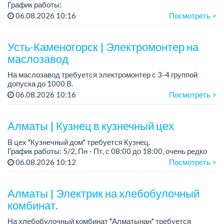
График работы:
- 5/2, с 08 до 17 час либо
06.08.2026 10:16
Посмотреть >
- 3/3 с 08.00 час до 19.00 час.
Требования: приветствуется опыт и наличие квалиф...
Усть-Каменогорск | Электромонтер на
маслозавод
На маслозавод требуется электромонтер с 3-4 группой
допуска до 1000 В.
06.08.2026 10:16
Посмотреть >
Требования:
* Опыт работы
* Знание и умение читать электрические схемы
Алматы | Кузнец в кузнечный цех
Условия:
В цех "Кузнечный дом" требуется Кузнец.
* Пре...
График работы: 5/2, Пн - Пт, с 08:00 до 18:00, очень редко
суббота.
06.08.2026 10:12
Посмотреть >
Зарплата: 300 000 - 500 000 тенге, сдельная.
Требования:
Алматы | Электрик на хлебобулочный
- о...
комбинат.
На хлебобулочный комбинат "Алматынан" требуется