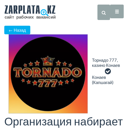
← Назад
Торнадо 777,
казино Конаев
Конаев
(Капшагай)
Организация набирает