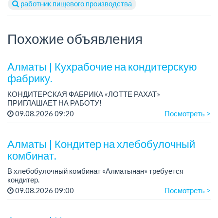
работник пищевого производства
Похожие объявления
Алматы | Кухрабочие на кондитерскую
фабрику.
КОНДИТЕРСКАЯ ФАБРИКА «ЛОТТЕ РАХАТ»
ПРИГЛАШАЕТ НА РАБОТУ!
Зарплата: от 120 000 до 180 000 тенге.
09.08.2026 09:20
Посмотреть >
График работы: сменный.
Условия: стабильная зарплата (указана с вычетом налогов),
пред...
Алматы | Кондитер на хлебобулочный
комбинат.
В хлебобулочный комбинат «Алматынан» требуется
кондитер.
Зарплата: 200 000 тенге на руки.
09.08.2026 09:00
Посмотреть >
График работы: 4/3, с 09.00 до 18.00. Дополнительный
выходной день – среда.
Требования: сред...