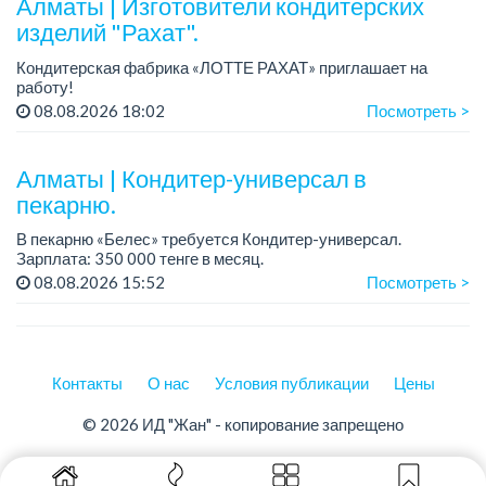
Алматы | Изготовители кондитерских
изделий "Рахат".
Кондитерская фабрика «ЛОТТЕ РАХАТ» приглашает на
работу!
График работы: сменный.
08.08.2026 18:02
Посмотреть >
Зарплата: от 202 729 до 330 216 тенге.
Условия: стабильная зарплата (указана с вычетом налогов),
пред...
Алматы | Кондитер-универсал в
пекарню.
В пекарню «Белес» требуется Кондитер-универсал.
Зарплата: 350 000 тенге в месяц.
График работы: 4/2, с 08.00 до 20.00.
08.08.2026 15:52
Посмотреть >
Требования: опыт работы....
Контакты
О нас
Условия публикации
Цены
© 2026 ИД "Жан" - копирование запрещено