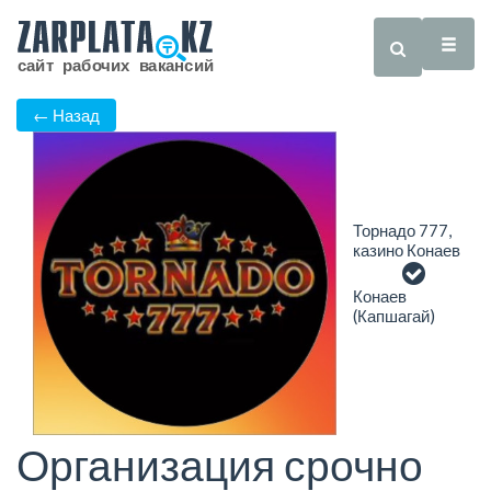
← Назад
Торнадо 777,
казино Конаев
Конаев
(Капшагай)
Организация срочно