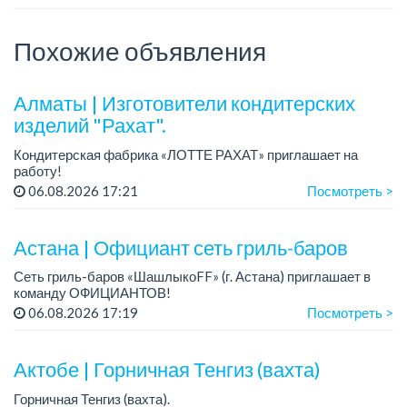
Похожие объявления
Алматы | Изготовители кондитерских
изделий "Рахат".
Кондитерская фабрика «ЛОТТЕ РАХАТ» приглашает на
работу!
График работы: сменный.
06.08.2026 17:21
Посмотреть >
Зарплата: от 202 729 до 330 216 тенге.
Условия: стабильная зарплата (указана с вычетом налогов),
пред...
Астана | Официант сеть гриль-баров
Сеть гриль-баров «ШашлыкоFF» (г. Астана) приглашает в
команду ОФИЦИАНТОВ!
06.08.2026 17:19
Посмотреть >
Хочешь достойно зарабатывать и работать в дружной
команде? Тогда мы ждем именно тебя!
Актобе | Горничная Тенгиз (вахта)
Зарплата: от 4...
Горничная Тенгиз (вахта).