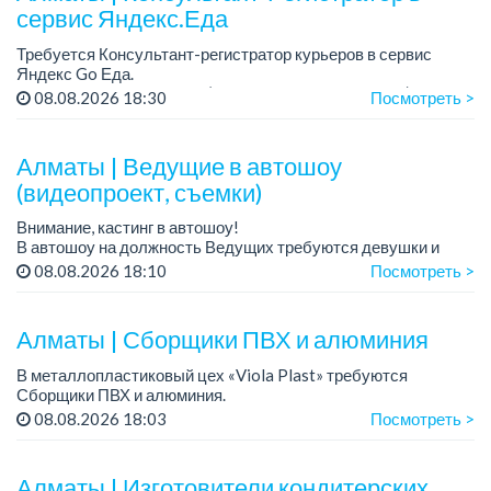
сервис Яндекс.Еда
Требуется Консультант-регистратор курьеров в сервис
Яндекс Go Еда.
Условия: работа в офисе (Абылай хана - Макатаева).
08.08.2026 18:30
Посмотреть >
График работы: 5/2, пятидневка, с 9 до 18 час.
Требован...
Алматы | Ведущие в автошоу
(видеопроект, съемки)
Внимание, кастинг в автошоу!
В автошоу на должность Ведущих требуются девушки и
парни. А также авто эксперты и авто перекупы.
08.08.2026 18:10
Посмотреть >
Преимущество для соискателей:
– знание автомоб...
Алматы | Сборщики ПВХ и алюминия
В металлопластиковый цех «Viola Plast» требуются
Сборщики ПВХ и алюминия.
График работы: 5/2, с 08.00 до 17.00.
08.08.2026 18:03
Посмотреть >
Зарплата: от 300 000 тенге.
По всем вопросам обращаться по теле...
Алматы | Изготовители кондитерских