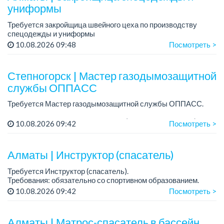
униформы
Требуется закройщица швейного цеха по производству
спецодежды и униформы
Рабочий день с 9:00 до 18:00
10.08.2026 09:48
Посмотреть >
Только официальное трудоустройство...
Степногорск | Мастер газодымозащитной
службы ОППАСС
Требуется Мастер газодымозащитной службы ОППАСС.
Требования: Высшее или среднее (профессиональное)
10.08.2026 09:42
Посмотреть >
профильное образование, стаж работы в пожарных или
аварийно-спасательных службах не мене...
Алматы | Инструктор (спасатель)
Требуется Инструктор (спасатель).
Требования: обязательно со спортивном образованием.
График работы: 6/1, с 09:00 до 18:00...
10.08.2026 09:42
Посмотреть >
Алматы | Матрос-спасатель в бассейн