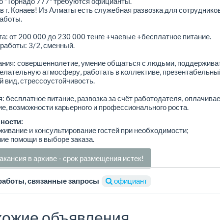
о "Торнадо 777" требуются официанты.
в г. Конаев! Из Алматы есть служебная развозка для сотруднико
аботы.
а: от 200 000 до 230 000 тенге +чаевые +бесплатное питание.
работы: 3/2, сменный.
ания: совершеннолетие, умение общаться с людьми, поддержива
елательную атмосферу, работать в коллективе, презентабельны
 вид, стрессоустойчивость.
: бесплатное питание, развозка за счёт работодателя, оплачива
е, возможности карьерного и профессионального роста.
ности:
живание и консультирование гостей при необходимости;
ние помощи в выборе заказа.
акансия в архиве - срок размещения истек!
работы, связанные запросы
официант
ожие объявления