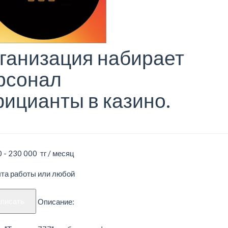
ганизация набирает
рсонал
ицианты в казино.
 - 230 000 тг / месяц
ыта работы или любой
аписать
Описание: