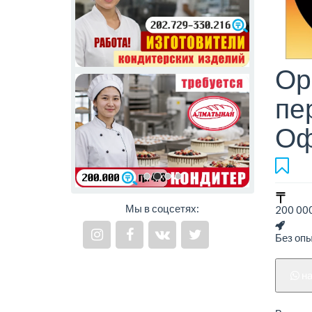
Ор
пе
Оф
Мы в соцсетях:
200 000
Без оп
н