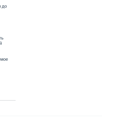
в до
ть
й
емое