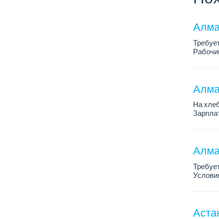
Алма
Требуе
Рабочий
Только 
Алма
На хлеб
Зарплат
График 
Требован
Алма
Требует
Условия
График 
Требова
Аста