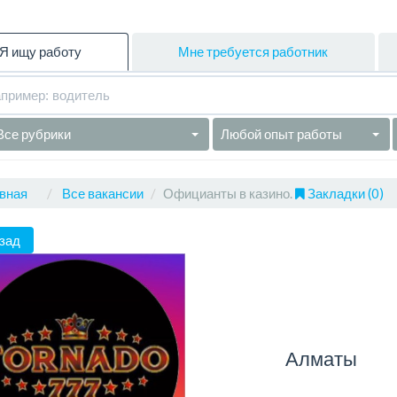
Я ищу работу
Мне требуется работник
Все рубрики
Любой опыт работы
вная
Все вакансии
Официанты в казино.
Закладки (0)
зад
Алматы