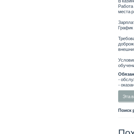
В казин
Работа 
места р
Зарплат
График 
Требов
доброж
внешний
Условия
обучени
Обязан
- обслу
- оказа
Эта в
Поиск 
Пох