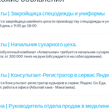
ты | Закройщица спецодежды и униформы
тся закройщица швейного цеха по производству спецодежды и 
 день с 9:00 до 18:00
официальное трудоустройство...
ты | Начальник сухарного цеха.
обулочный комбинат «Алматынан» требуется начальник сухарно
а: от 300 000 тенге на руки (обсуждается на собеседовании).
работы: 5/2.
ия: оп...
ты | Консультант-Регистратор в сервис Янд
ся Консультант-регистратор курьеров в сервис Яндекс Go Еда.
: работа в офисе (Абылай хана - Макатаева).
работы: 5/2, пятидневка, с 9 до 18 час.
н...
на | Руководитель отдела продаж в медклини