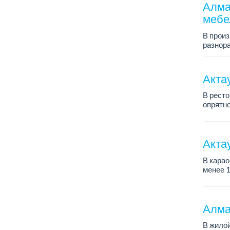
Алма
мебе
В прои
разнора
График 
Зарплат
Акта
...
В ресто
опрятно
Требова
знани...
Акта
В карао
менее 1
Мы пре
— Окла
— Удоб
Алма
...
В жилой