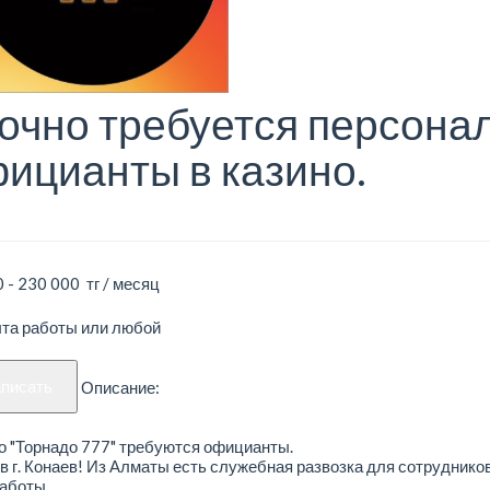
очно требуется персона
ицианты в казино.
 - 230 000 тг / месяц
ыта работы или любой
аписать
Описание:
о "Торнадо 777" требуются официанты.
в г. Конаев! Из Алматы есть служебная развозка для сотруднико
аботы.