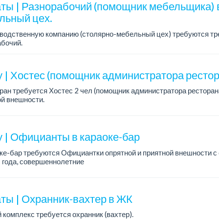
ты | Разнорабочий (помощник мебельщика) 
льный цех.
зводственную компанию (столярно-мебельный цех) требуются тр
бочий.
работы: 5/2.
а: 250 000 тенге в месяц.
у | Хостес (помощник администратора рестор
ран требуется Хостес 2 чел (помощник администратора ресторана
й внешности.
ния: ответственная, с опытом работы в ресторане, опрятной и пр
у | Официанты в караоке-бар
ке-бар требуются Официантки опрятной и приятной внешности с
 года, совершеннолетние
длагаем:
д +%
ный сменный график
ты | Охранник-вахтер в ЖК
 комплекс требуется охранник (вахтер).