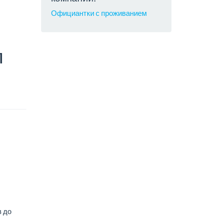
Официантки с проживанием
л
в до