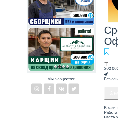
Ср
Оф
200 000
Мы в соцсетях:
Без оп
н
В казин
Работа 
места р