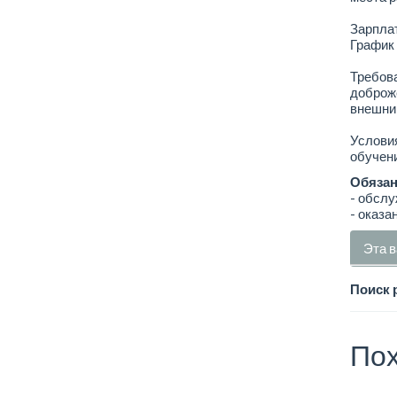
Зарплат
График 
Требов
доброж
внешний
Условия
обучени
Обязан
- обслу
- оказа
Эта в
Поиск 
Пох