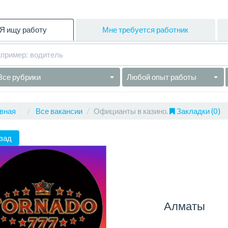
Я ищу работу
Мне требуется работник
Все рубрики
Любой опыт работы
вная
Все вакансии
Официанты в казино.
Закладки (0)
зад
Алматы