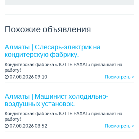
Похожие объявления
Алматы | Слесарь-электрик на
кондитерскую фабрику.
Кондитерская фабрика «ЛОТТЕ РАХАТ» приглашает на
работу!
График работы: сменный.
07.08.2026 09:10
Посмотреть >
Зарплата: от 359 062 тенге.
Условия: стабильная зарплата (указана с вычетом налогов),
предоставляется...
Алматы | Машинист холодильно-
воздушных установок.
Кондитерская фабрика «ЛОТТЕ РАХАТ» приглашает на
работу!
Зарплата: от 293 099 до 390 328 тенге.
07.08.2026 08:52
Посмотреть >
График работы: сменный.
Условия: стабильная зарплата (указана с вычетом налогов),