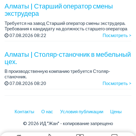
пре...
Алматы | Старший оператор смены
экструдера
Требуется на завод Старший оператор смены экструдера.
Требования к кандидату на должность старшего оператора
экструдера:
07.08.2026 08:22
Посмотреть >
- Среднее специальное или техническое образование.
- Опыт раб...
Алматы | Столяр-станочник в мебельный
цех.
В производственную компанию требуется Столяр-
станочник.
График работы: 5/2, с 08.00 до 18.00.
07.08.2026 08:20
Посмотреть >
Зарплата: от 350 000 до 750 000 тенге в месяц.
Требования: опыт работы в производ...
Контакты
О нас
Условия публикации
Цены
© 2026 ИД "Жан" - копирование запрещено