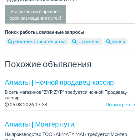
Эта вакансия в архиве -
срок размещения истек!
Поиск работы, связанные запросы
работник строительства
строитель
маляр
Похожие объявления
Алматы | Ночной продавец-кассир
В сеть магазинов "ZYP ZYP" требуется ночной Продавец-
кассир.
График работы: 2/2, с 20:00 до 08:00.
06.08.2026 17:34
Посмотреть >
Требования: знание программы 1С.
Условия: Трудоустройство официальное, с...
Алматы | Монтер пути.
На производство TOO «ALMATY MAI» требуется Монтер
пути.