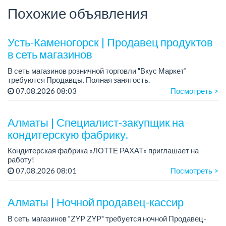
Похожие объявления
Усть-Каменогорск | Продавец продуктов
в сеть магазинов
В сеть магазинов розничной торговли "Вкус Маркет"
требуются Продавцы. Полная занятость.
Зарплата: от 200 000 тенге в месяц.
07.08.2026 08:03
Посмотреть >
Требования:
- ответственные, вежливые, стрессоус...
Алматы | Специалист-закупщик на
кондитерскую фабрику.
Кондитерская фабрика «ЛОТТЕ РАХАТ» приглашает на
работу!
Зарплата: до 275 000 тенге.
07.08.2026 08:01
Посмотреть >
График работы: 5/2, с 08.00 до 17.00.
Условия: стабильная зарплата (указана с вычетом налогов),
п...
Алматы | Ночной продавец-кассир
В сеть магазинов "ZYP ZYP" требуется ночной Продавец-