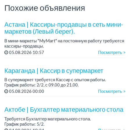
Похожие объявления
Астана | Кассиры-продавцы в сеть мини-
маркетов (Левый берег).
В мини-маркеты "MyMart" на постоянную работу требуются
кассиры-продавцы.
Зарплата: 200 000 - 250 000 тенге за 15-16 рабочих дней.
05.08.2026 10:57
Посмотреть >
Есть возможность подработок - с ними зарплата может
достигать 30...
Караганда | Кассир в супермаркет
В супермаркет требуется Кассир с опытом работы.
График работы: 2/2, с 09.00 до 21.00.
05.08.2026 00:00
Посмотреть >
Условия:
- Официальное трудоустройство.
- Есть развозка: юг, город, Майкудук.
Актобе | Бухгалтер материального стола
Требуется Бухгалтер материального стола.
График работы: 5/2.