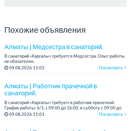
Похожие объявления
Алматы | Медсестра в санаторий.
В санаторий «Каргалы» требуется Медсестра. Опыт работы
не обязателен.
Зарплата: 150 000 тенге + соцпакет.
09.08.2026 15:02
Посмотреть >
График работы: 6/1, с 09.00 до 16.00, в субботу с 09:00 до
12:00.
Алматы | Работник прачечной в
Все...
санаторий.
В санаторий «Каргалы» требуется работник прачечной.
График работы: 6/1, c 09.00 до 16.00; в субботу с 09.00 до
12.00.
09.08.2026 15:01
Посмотреть >
Зарплата: 150 000 тенге на руки + соцпакет.
...