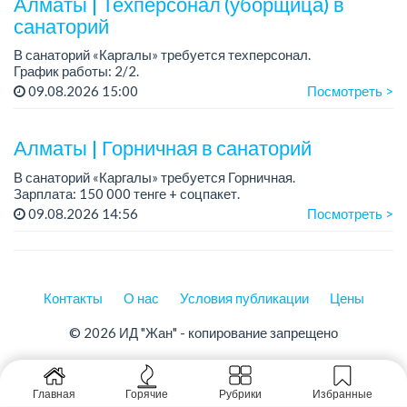
Алматы | Техперсонал (уборщица) в
санаторий
В санаторий «Каргалы» требуется техперсонал.
График работы: 2/2.
Зарплата: 120 000 тенге на руки + соцпакет.
09.08.2026 15:00
Посмотреть >
Все подробности обсуждаются на собеседовании....
Алматы | Горничная в санаторий
В санаторий «Каргалы» требуется Горничная.
Зарплата: 150 000 тенге + соцпакет.
График работы: 6/1, с 09.00 до 16.00, в субботу с 09:00 до
09.08.2026 14:56
Посмотреть >
12:00.
Все подробности обсуждаются на...
Контакты
О нас
Условия публикации
Цены
© 2026 ИД "Жан" - копирование запрещено
Главная
Горячие
Рубрики
Избранные