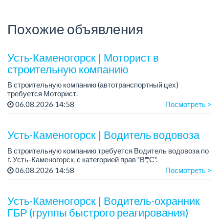
Похожие объявления
Усть-Каменогорск | Моторист в
строительную компанию
В строительную компанию (автотранспортный цех)
требуется Моторист.
Требования: опыт работы от 4 лет
06.08.2026 14:58
Посмотреть >
...
Усть-Каменогорск | Водитель водовоза
В строительную компанию требуется Водитель водовоза по
г. Усть-Каменогорск, с категорией прав "В","С".
06.08.2026 14:58
Посмотреть >
График работы: 6/1.
Зарплата на карту банка.
Усть-Каменогорск | Водитель-охранник
Условия:
ГБР (группы быстрого реагирования)
- О...