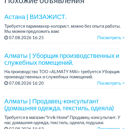
Астана | ВИЗАЖИСТ.
Требуется парикмахер-колорист, можно без опыта работы.
Мы можем предложить вам:
Удобный график работы,
07.08.2026 16:25
Посмотреть >
Стабильный,высокий доход,
Доброжелательных клиентов.
Прозрачна...
Алматы | Уборщик производственных и
служебных помещений.
На производство TOO «ALMATY MAI» требуется Уборщик
производственных и служебных помещений.
Зарплата: от 219 000 тенге на руки.
07.08.2026 16:20
Посмотреть >
График работы: 5/2, с 08.00 до 17.00.
Требования: средн...
Алматы | Продавец-консультант
(домашняя одежда, текстиль, одеяла)
Требуется в магазин "Irvik Home" Продавец-консультант. У
нас домашняя одежда, текстиль, одеяла, подушки.
График работы: 4/2, с 10:00 до 20:00.
07.08.2026 15:53
Посмотреть >