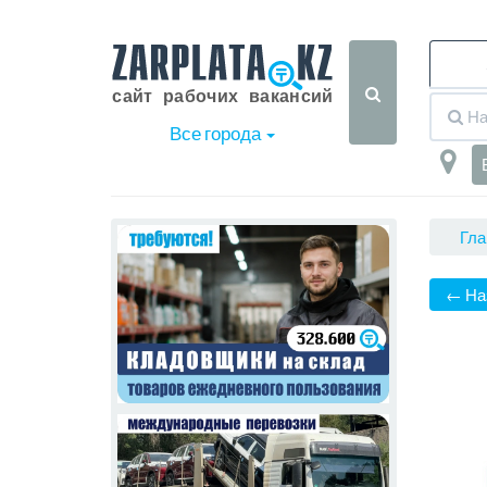
Все города
Гла
← На