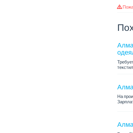
Пожа
Пох
Алма
одея
Требует
текстил
График 
Зарплат
Тре...
Алмат
На про
Зарплат
График 
Требова
Алма