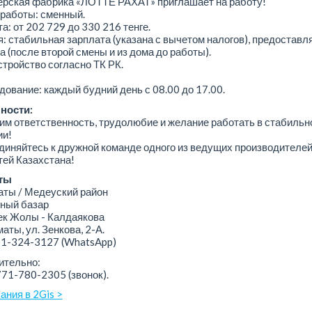
ерская фабрика «ЛОТТЕ РАХАТ» приглашает на работу!
работы: сменный.
а: от 202 729 до 330 216 тенге.
: стабильная зарплата (указана с вычетом налогов), предоставл
а (после второй смены и из дома до работы).
тройство согласно ТК РК.
ование: каждый будний день с 08.00 до 17.00.
ности:
м ответственность, трудолюбие и желание работать в стабильн
ии!
иняйтесь к дружной команде одного из ведущих производителе
ей Казахстана!
ты
ы / Медеуский район
ный базар
 Жолы - Калдаякова
аты, ул. Зенкова, 2-А.
01-324-3127
(WhatsApp)
ительно:
771-780-2305 (звонок).
ания в 2Gis >