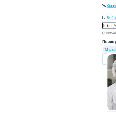
Копи
Доба
Актуал
Поиск 
раб