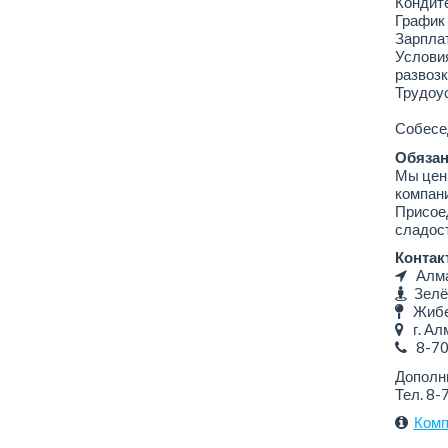
Кондит
График 
Зарплат
Условия
развозк
Трудоус
Собесед
Обязан
Мы цени
компан
Присоед
сладост
Контак
Алмат
Зелё
Жибек
г. Алм
8-7
Дополн
Тел. 8-
Комп