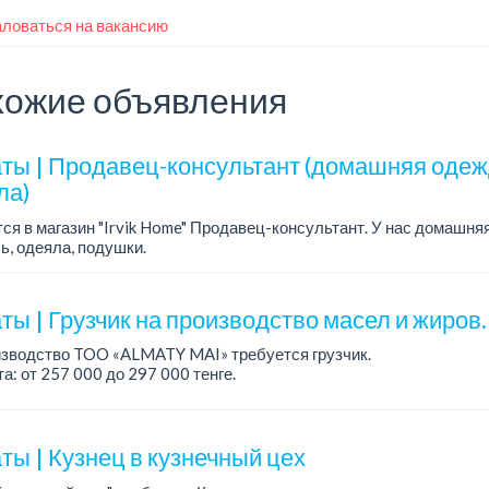
ловаться на вакансию
ожие объявления
ты | Продавец-консультант (домашняя одежд
ла)
ся в магазин "Irvik Home" Продавец-консультант. У нас домашня
ь, одеяла, подушки.
работы: 4/2, с 10:00 до 20:00.
а: от 400 000 тенге и выше.
ы | Грузчик на производство масел и жиров.
изводство TOO «ALMATY MAI» требуется грузчик.
а: от 257 000 до 297 000 тенге.
работы: сменный 2/2, с 08.00 до 20.00, с 20.00 до 08.00.
ния: среднее ...
ты | Кузнец в кузнечный цех