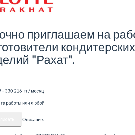
очно приглашаем на раб
готовители кондитерски
делий "Рахат".
 - 330 216 тг / месяц
ыта работы или любой
аписать
Описание: