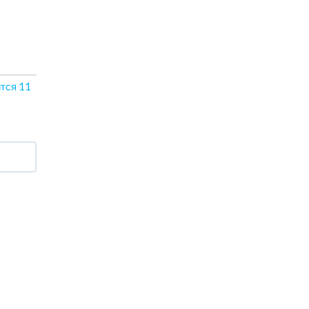
ится
11