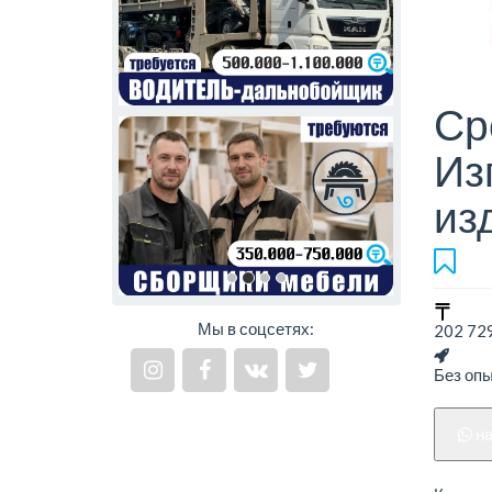
Ср
Из
из
Мы в соцсетях:
202 729
Без оп
н