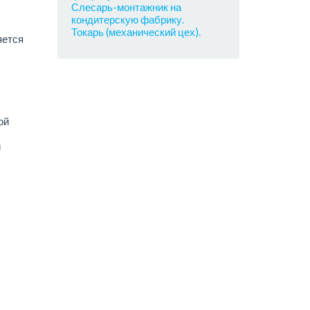
Слесарь-монтажник на
кондитерскую фабрику.
Токарь (механический цех).
яется
ой
й