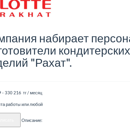
мпания набирает персон
готовители кондитерски
делий "Рахат".
 - 330 216 тг / месяц
ыта работы или любой
аписать
Описание: