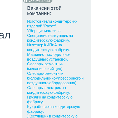
О компании
Вакансии этой
компании:
Изготовители кондитерских
изделий "Рахат".
Уборщик магазина.
ал
Специалист-закупщик на
кондитерскую фабрику.
х
Инженер КИПиА на
кондитерскую фабрику.
Машинист холодильно-
воздушных установок.
Слесарь-ремонтник
(механический цех).
Слесарь-ремонтник
(холодильно-компрессорного и
воздушного оборудования).
Слесарь-электрик на
кондитерскую фабрику.
Грузчик на кондитерскую
фабрику.
Кухрабочие на кондитерскую
фабрику.
Жестянщик в кондитерскую