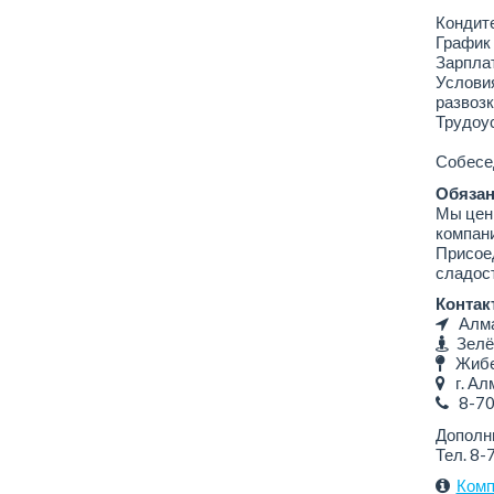
Кондит
График 
Зарплат
Условия
развозк
Трудоус
Собесед
Обязан
Мы цени
компан
Присоед
сладост
Контак
Алмат
Зелё
Жибек
г. Алм
8-7
Дополн
Тел. 8-
Комп