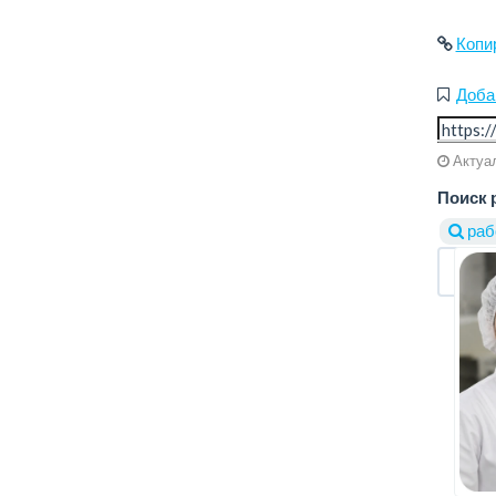
Копи
Доба
Актуал
Поиск 
раб