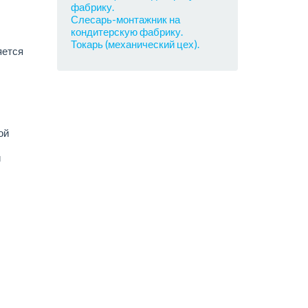
фабрику.
Слесарь-монтажник на
кондитерскую фабрику.
Токарь (механический цех).
яется
ой
й