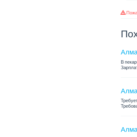
Пожа
Пох
Алма
В пекар
Зарплат
График 
Требова
Алма
Требует
Требова
График 
Зарплат
Алма