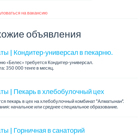
ловаться на вакансию
ожие объявления
ты | Кондитер-универсал в пекарню.
ню «Белес» требуется Кондитер-универсал.
а: 350 000 тенге в месяц.
работы: 4/2, с 08.00 до 20.00.
ния: опыт работы....
ты | Пекарь в хлебобулочный цех
ся пекарь в цех на хлебобулочный комбинат "Алматынан".
ния: начальное или среднее специальное образование.
работы: 5/2.
а: до 220 000 тенге в меся...
ты | Горничная в санаторий