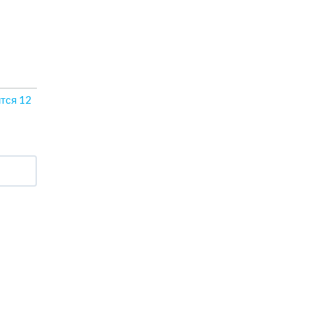
ится
12