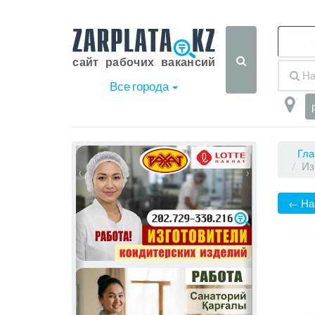
Все города
Гла
Из
‹
›
← На