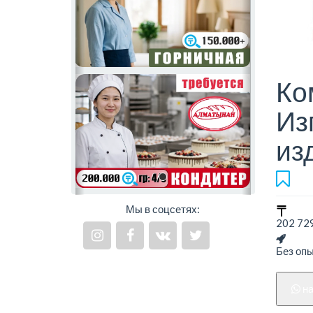
Ко
Из
из
Мы в соцсетях:
202 729
Без оп
н