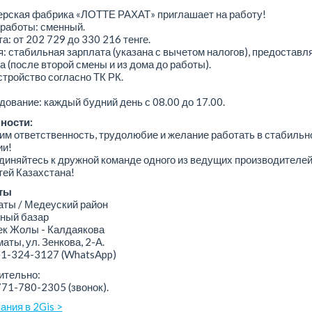
ерская фабрика «ЛОТТЕ РАХАТ» приглашает на работу!
работы: сменный.
а: от 202 729 до 330 216 тенге.
: стабильная зарплата (указана с вычетом налогов), предоставл
а (после второй смены и из дома до работы).
тройство согласно ТК РК.
ование: каждый будний день с 08.00 до 17.00.
ности:
м ответственность, трудолюбие и желание работать в стабильн
ии!
иняйтесь к дружной команде одного из ведущих производителе
ей Казахстана!
ты
ы / Медеуский район
ный базар
 Жолы - Калдаякова
аты, ул. Зенкова, 2-А.
01-324-3127
(WhatsApp)
ительно:
771-780-2305 (звонок).
ания в 2Gis >