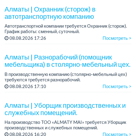
Алматы | Охранник (сторож) в
автотранспортную компанию
Автотранспортной компании требуется Охранник (сторож).
График работы: сменный, суточный.
Зарплата: от 15 000 до 22 000 тенге/смена.
08.08.2026 17:26
Посмотреть >
Пунктуальный, коммуникабельный, без вредны...
Алматы | Разнорабочий (помощник
мебельщика) в столярно-мебельный цех.
В производственную компанию (столярно-мебельный цех)
требуются требуется разнорабочий.
График работы: 5/2.
08.08.2026 17:10
Посмотреть >
Зарплата: 250 000 тенге в месяц.
...
Алматы | Уборщик производственных и
служебных помещений.
На производство TOO «ALMATY MAI» требуется Уборщик
производственных и служебных помещений.
Зарплата: от 219 000 тенге на руки.
08.08.2026 16:20
Посмотреть >