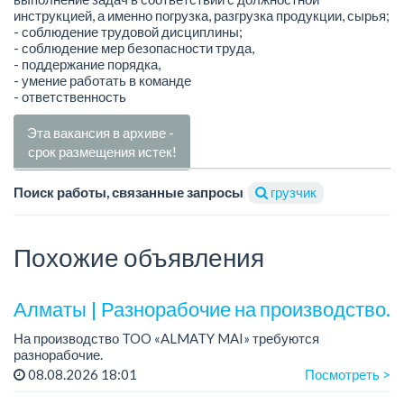
инструкцией, а именно погрузка, разгрузка продукции, сырья;
- соблюдение трудовой дисциплины;
- соблюдение мер безопасности труда,
- поддержание порядка,
- умение работать в команде
- ответственность
Эта вакансия в архиве -
срок размещения истек!
Поиск работы, связанные запросы
грузчик
Похожие объявления
Алматы | Разнорабочие на производство.
На производство TOO «ALMATY MAI» требуются
разнорабочие.
Зарплата: от 250 000 до 300 000 тенге на руки.
08.08.2026 18:01
Посмотреть >
График работы: 5/2, с 08.00 до 17.00.
Требования: среднее или среднее професси...