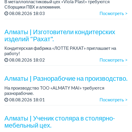
В металлопластиковый цех «Viola Plast» требуются
Сборщики ПВХ и алюминия.
График работы: 5/2, с 08.00 до 17.00.
08.08.2026 18:03
Посмотреть >
Зарплата: от 300 000 тенге.
По всем вопросам обращаться по теле...
Алматы | Изготовители кондитерских
изделий "Рахат".
Кондитерская фабрика «ЛОТТЕ РАХАТ» приглашает на
работу!
График работы: сменный.
08.08.2026 18:02
Посмотреть >
Зарплата: от 202 729 до 330 216 тенге.
Условия: стабильная зарплата (указана с вычетом налогов),
пред...
Алматы | Разнорабочие на производство.
На производство TOO «ALMATY MAI» требуются
разнорабочие.
Зарплата: от 250 000 до 300 000 тенге на руки.
08.08.2026 18:01
Посмотреть >
График работы: 5/2, с 08.00 до 17.00.
Требования: среднее или среднее професси...
Алматы | Ученик столяра в столярно-
мебельный цех.