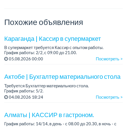
Похожие объявления
Караганда | Кассир в супермаркет
В супермаркет требуется Кассир с опытом работы.
График работы: 2/2, с 09.00 до 21.00.
05.08.2026 00:00
Посмотреть >
Условия:
- Официальное трудоустройство.
- Есть развозка: юг, город, Майкудук.
Актобе | Бухгалтер материального стола
Требуется Бухгалтер материального стола.
График работы: 5/2.
04.08.2026 18:24
Посмотреть >
Требования:
• Высшее или среднее специальное образование в области
бухгалтерии, учета или экономики.
Алматы | КАССИР в гастроном.
• ...
График работы: 14/14, в день - с 08.00 до 20.30, в ночь - с