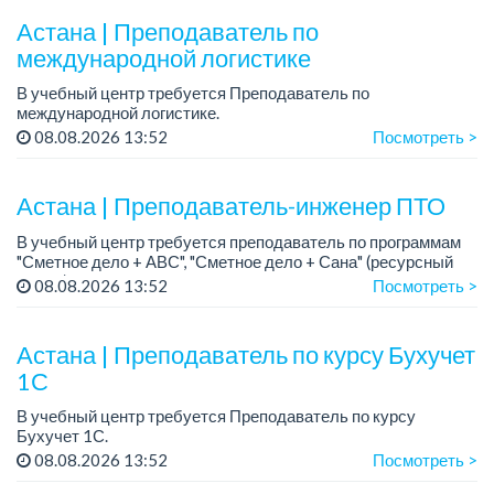
Астана | Преподаватель по
международной логистике
В учебный центр требуется Преподаватель по
международной логистике.
Требования: знание детальной информации по обработке
08.08.2026 13:52
Посмотреть >
грузов на морских портах, такие как погрузка/разгрузка,
перегруз, оформле...
Астана | Преподаватель-инженер ПТО
В учебный центр требуется преподаватель по программам
"Сметное дело + АВС", "Сметное дело + Сана" (ресурсный
метод), базисно-индексный метод, а также Инженер ПТО,
08.08.2026 13:52
Посмотреть >
Технадзор, Технология строительства. ...
Астана | Преподаватель по курсу Бухучет
1С
В учебный центр требуется Преподаватель по курсу
Бухучет 1С.
08.08.2026 13:52
Посмотреть >
Требуемый опыт работы: более 6 лет