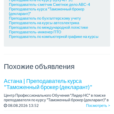
Преподаватель-сметчик Сметное дело АВС-4
Преподаватель курса "Таможенный брокер
(декларант)"
Преподаватель по бухгалтерскому учету
Преподаватель на курсы автоэлектрика
Преподаватель по международной логистике
Преподаватель-инженер ПТО
Преподаватель по компьютерной графике на курсы
Похожие объявления
Астана | Преподаватель курса
"Таможенный брокер (декларант)"
​​​​​​Центр Профессионального Обучения "Лидер НС" в поиске
преподавателя по курсу "Таможенный брокер (декларант)" в
офлайн формате на базе учебного центра и онлайн формате
08.08.2026 13:52
Посмотреть >
(zoom, skype и др.)