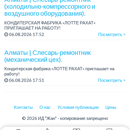
(холодильно-компрессорного и
воздушного оборудования).
КОНДИТЕРСКАЯ ФАБРИКА «ЛОТТЕ РАХАТ»
ПРИГЛАШАЕТ НА РАБОТУ!
График работы: сменный.
06.08.2026 17:52
Посмотреть >
Зарплата: от 206 000 до 310 700 тенге.
Условия: стабильная зарплата (указана с вычетом налогов),
пред...
Алматы | Слесарь-ремонтник
(механический цех).
Кондитерская фабрика «ЛОТТЕ РАХАТ» приглашает на
работу!
График работы: сменный.
06.08.2026 17:51
Посмотреть >
Зарплата: от 293 906 до 390 328 тенге.
Условия: стабильная зарплата (указана с вычетом налогов),
пред...
Контакты
О нас
Условия публикации
Цены
© 2026 ИД "Жан" - копирование запрещено