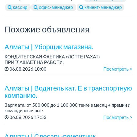
кассир
офис-менеджер
клиент-менеджер
Похожие объявления
Алматы | Уборщик магазина.
КОНДИТЕРСКАЯ ФАБРИКА «ЛОТТЕ РАХАТ»
ПРИГЛАШАЕТ НА РАБОТУ!
График работы: сменный.
06.08.2026 18:00
Посмотреть >
Зарплата: от 174 660 тенге.
Условия: стабильная зарплата (указана с вычетом налогов),
предоставляется...
Алматы | Водитель кат. Е в транспортную
компанию.
Зарплата: от 500 000 до 1 100 000 тенге в месяц + премии и
командировочные.
Условия: постоянная занятость, бонусы и премии за
06.08.2026 17:53
Посмотреть >
качественную работу, комфортные условия, современный
автопарк.
...
Алматы | Слесарь-ремонтник