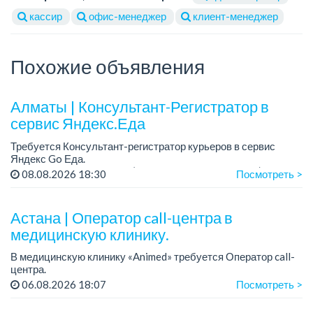
кассир
офис-менеджер
клиент-менеджер
Похожие объявления
Алматы | Консультант-Регистратор в
сервис Яндекс.Еда
Требуется Консультант-регистратор курьеров в сервис
Яндекс Go Еда.
Условия: работа в офисе (Абылай хана - Макатаева).
08.08.2026 18:30
Посмотреть >
График работы: 5/2, пятидневка, с 9 до 18 час.
Требован...
Астана | Оператор call-центра в
медицинскую клинику.
В медицинскую клинику «Animed» требуется Оператор call-
центра.
Зарплата: от 500 000 до 800 000 тенге в месяц.
06.08.2026 18:07
Посмотреть >
График работы: 5/2, с 10.00 до 19.00; плавающие выходные.
Условия: стаби...