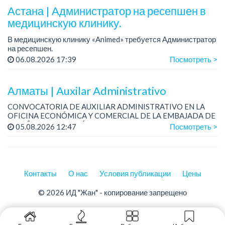
Астана | Администратор на ресепшен в
медицинскую клинику.
В медицинскую клинику «Animed» требуется Администратор
на ресепшен.
Зарплата: 250 000 тенге + бонусы.
06.08.2026 17:39
Посмотреть >
График работы: 2/2.
Условия: стабильная работа в современной медицинской
клини...
Алматы | Auxilar Administrativo
CONVOCATORIA DE AUXILIAR ADMINISTRATIVO EN LA
OFICINA ECONÓMICA Y COMERCIAL DE LA EMBAJADA DE
ESPAÑA EN KAZAJSTÁN CON SEDE EN ALMATY
05.08.2026 12:47
Посмотреть >
La Oficina Económica y Comercial de la Embajada de Es...
Контакты
О нас
Условия публикации
Цены
© 2026 ИД "Жан" - копирование запрещено