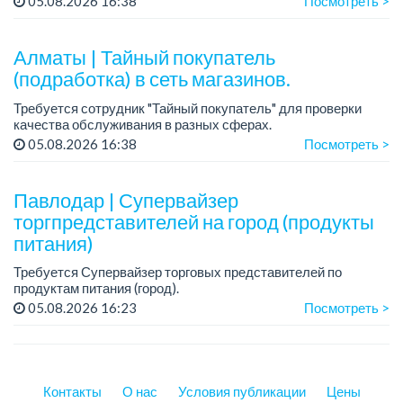
05.08.2026 16:38
Посмотреть >
устная и письменная речь.
Если вы готовы сотрудничать, п...
Алматы | Тайный покупатель
(подработка) в сеть магазинов.
Требуется сотрудник "Тайный покупатель" для проверки
качества обслуживания в разных сферах.
05.08.2026 16:38
Посмотреть >
Требования: ответственность, внимательность, грамотная
устная и письменная речь.
Графи...
Павлодар | Супервайзер
торгпредставителей на город (продукты
питания)
Требуется Супервайзер торговых представителей по
продуктам питания (город).
График работы: 5/2.
05.08.2026 16:23
Посмотреть >
Зарплата: на собеседовании.
Требования: опыт работы супервайзером от 1 года.
Ус...
Контакты
О нас
Условия публикации
Цены