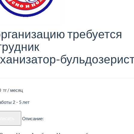
организацию требуется
трудник
ханизатор-бульдозерис
 тг / месяц
боты 2 - 5 лет
аписать
Описание: