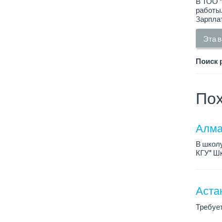
В ТОО 
работы
Зарплат
Эта в
Поиск 
Пох
Алма
В школу
КГУ" Ш
район р
...
Аста
Требуе