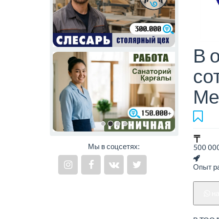
В 
со
Ме
Мы в соцсетях:
500 000
Опыт ра
н