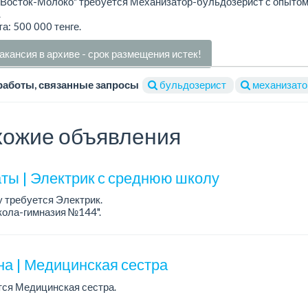
"Восток-Молоко" требуется Механизатор-бульдозерист с опыто
.
а: 500 000 тенге.
акансия в архиве - срок размещения истек!
работы, связанные запросы
бульдозерист
механизато
ожие объявления
ты | Электрик с среднюю школу
 требуется Электрик.
кола-гимназия №144".
ынка Тастак
на | Медицинская сестра
тся Медицинская сестра.