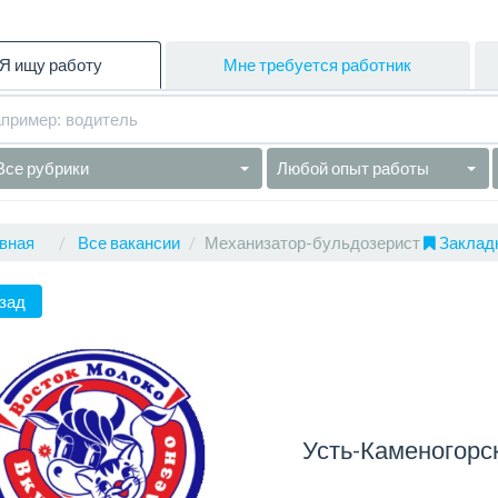
Я ищу работу
Мне требуется работник
Все рубрики
Любой опыт работы
вная
Все вакансии
Механизатор-бульдозерист
Закладк
зад
Усть-Каменогорс