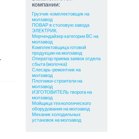
компании:
Грузчик-комплектовщик на
молзавод
ПОВАР в столовую завода
ЭЛЕКТРИК.
Мерчендайзер категории ВС на
молзавод
Комплектовщица готовой
продукции на молзавод
т
Оператор приема заявок отдела
сбыта (молочка)
Слесарь-ремонтник на
молзавод
Плотники-строители на
молзавод
ИЗГОТОВИТЕЛЬ творога на
молзавод
Мойщица технологического
оборудования на молзавод
Механик холодильных
установок на молзавод