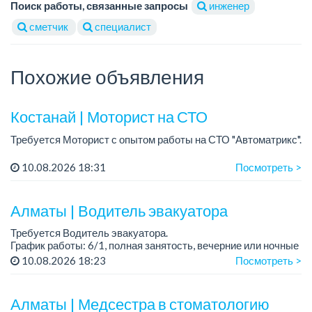
Поиск работы, связанные запросы
инженер
сметчик
специалист
Похожие объявления
Костанай | Моторист на СТО
Требуется Моторист с опытом работы на СТО "Автоматрикс".
Условия:
10.08.2026 18:31
Посмотреть >
- Проходимость и запись клиентов отличная!
- Инструмент есть.
- Сотрудников ценим....
Алматы | Водитель эвакуатора
Требуется Водитель эвакуатора.
График работы: 6/1, полная занятость, вечерние или ночные
смены.
10.08.2026 18:23
Посмотреть >
Требования:
- наличие водительского удостоверения, категория С,
Алматы | Медсестра в стоматологию
- знани...