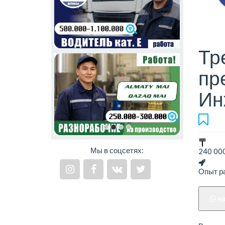
Тр
пр
Ин
Мы в соцсетях:
240 000
Опыт ра
н