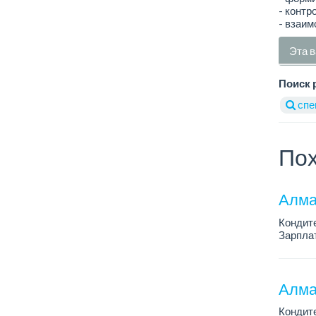
- контр
- взаим
Эта в
Поиск 
спе
Пох
Алма
Кондит
Зарплат
График 
Условия
Алма
Кондит