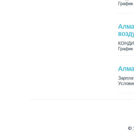
График 
Зарплат
Условия
Алма
возд
КОНДИ
График 
Зарплат
Условия
Алма
Зарплат
Условия
условия
...
© 