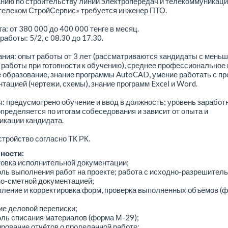
нию по строительству линий электропередач и телекоммуникаци
телеком СтройСервис» требуется инженер ПТО.
а: от 380 000 до 400 000 тенге в месяц.
работы: 5/2, с 08.30 до 17.30.
ния: опыт работы от 3 лет (рассматриваются кандидаты с мень
работы при готовности к обучению), среднее профессиональное
образование, знание программы AutoCAD, умение работать с пр
тацией (чертежи, схемы), знание программ Excel и Word.
: предусмотрено обучение и ввод в должность; уровень заработ
пределяется по итогам собеседования и зависит от опыта и
икации кандидата.
тройство согласно ТК РК.
ности:
товка исполнительной документации;
оль выполнения работ на проекте; работа с исходно-разрешитель
но-сметной документацией;
вление и корректировка форм, проверка выполненных объёмов (
ие деловой переписки;
оль списания материалов (форма М-29);
рование отчётов о проделанной работе;