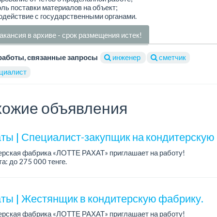
оль поставки материалов на объект;
одействие с государственными органами.
акансия в архиве - срок размещения истек!
работы, связанные запросы
инженер
сметчик
циалист
ожие объявления
ты | Специалист-закупщик на кондитерскую
ерская фабрика «ЛОТТЕ РАХАТ» приглашает на работу!
а: до 275 000 тенге.
работы: 5/2, с 08.00 до 17.00.
: стабильная зарплата (указана с вычетом налогов), п...
ты | Жестянщик в кондитерскую фабрику.
ерская фабрика «ЛОТТЕ РАХАТ» приглашает на работу!