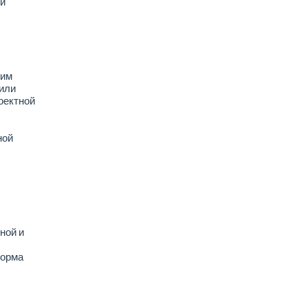
й
шим
 или
оектной
ной
ной и
форма