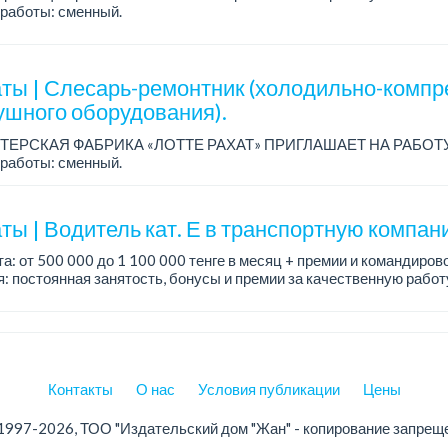
работы: сменный.
а: от 260 219 до 390 328 тенге.
: стабильная зарплата (указана с вычетом налогов), пред...
ты | Слесарь-ремонтник (холодильно-компр
ушного оборудования).
ТЕРСКАЯ ФАБРИКА «ЛОТТЕ РАХАТ» ПРИГЛАШАЕТ НА РАБОТ
работы: сменный.
а: от 206 000 до 310 700 тенге.
: стабильная зарплата (указана с вычетом налогов), пред...
ты | Водитель кат. Е в транспортную компан
а: от 500 000 до 1 100 000 тенге в месяц + премии и командиров
: постоянная занятость, бонусы и премии за качественную рабо
, современный автопарк.
Контакты
О нас
Условия публикации
Цены
1997-2026, ТОО "Издательский дом "Жан" - копирование запрещ