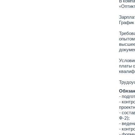
В компа
«Оптик
Зарплат
График 
Требова
опытом 
высшее 
докумен
Условия
платы о
квалиф
Трудоус
Обязан
- подго
- контр
проект
- соста
Ф-2);
- веден
- контр
- форми