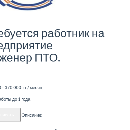
ебуется работник на
едприятие
женер ПТО.
 - 370 000 тг / месяц
боты до 1 года
аписать
Описание: