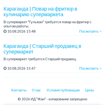
Условия:
- Питание и развозка за счет работодателя.
Караганда | Повар на фритюр в
кулинарию супермаркета
В супермаркет "Гульжан" требуется повар на фритюр с
опытом работы.
10.08.2026 15:48
Посмотреть >
График работы: 2/2, по 11 ч. в день.
Зарплата: 225 000 тенге + бесплатное питание.
Караганда | Старший продавец в
Условия:
супермаркет
-...
В супермаркет требуется Старший продавец.
График работы: 5/2, по 10 часов.
10.08.2026 15:47
Посмотреть >
Зарплата: от 260 000 тенге + мотивации, KPI
Условия: бесплатное питание, есть развозка - юг,...
Контакты
О нас
Условия публикации
Цены
© 2026 ИД "Жан" - копирование запрещено