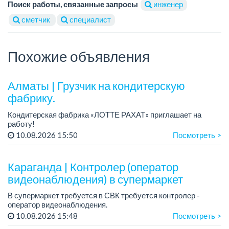
Поиск работы, связанные запросы
инженер
сметчик
специалист
Похожие объявления
Алматы | Грузчик на кондитерскую
фабрику.
Кондитерская фабрика «ЛОТТЕ РАХАТ» приглашает на
работу!
График работы: сменный.
10.08.2026 15:50
Посмотреть >
Зарплата: 240 249 тенге.
Условия: стабильная зарплата (указана с вычетом налогов),
предоставляется ра...
Караганда | Контролер (оператор
видеонаблюдения) в супермаркет
В супермаркет требуется в СВК требуется контролер -
оператор видеонаблюдения.
График работы: 2/2, с 09 ч до 23 ч.
10.08.2026 15:48
Посмотреть >