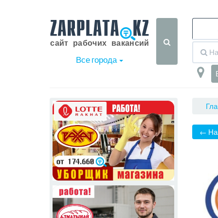
Все города
Гла
← На