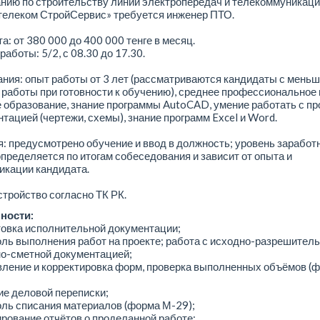
нию по строительству линий электропередач и телекоммуникаци
телеком СтройСервис» требуется инженер ПТО.
а: от 380 000 до 400 000 тенге в месяц.
работы: 5/2, с 08.30 до 17.30.
ния: опыт работы от 3 лет (рассматриваются кандидаты с мень
работы при готовности к обучению), среднее профессиональное
образование, знание программы AutoCAD, умение работать с пр
тацией (чертежи, схемы), знание программ Excel и Word.
: предусмотрено обучение и ввод в должность; уровень заработ
пределяется по итогам собеседования и зависит от опыта и
икации кандидата.
тройство согласно ТК РК.
ности:
товка исполнительной документации;
оль выполнения работ на проекте; работа с исходно-разрешитель
но-сметной документацией;
вление и корректировка форм, проверка выполненных объёмов (
ие деловой переписки;
оль списания материалов (форма М-29);
рование отчётов о проделанной работе;