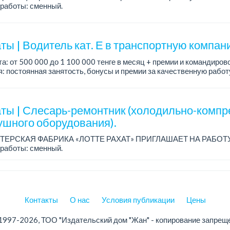
работы: сменный.
а: от 260 219 до 390 328 тенге.
: стабильная зарплата (указана с вычетом налогов), пред...
ты | Водитель кат. Е в транспортную компан
а: от 500 000 до 1 100 000 тенге в месяц + премии и командиров
: постоянная занятость, бонусы и премии за качественную рабо
, современный автопарк.
ты | Слесарь-ремонтник (холодильно-компр
ушного оборудования).
ТЕРСКАЯ ФАБРИКА «ЛОТТЕ РАХАТ» ПРИГЛАШАЕТ НА РАБОТ
работы: сменный.
а: от 206 000 до 310 700 тенге.
: стабильная зарплата (указана с вычетом налогов), пред...
Контакты
О нас
Условия публикации
Цены
1997-2026, ТОО "Издательский дом "Жан" - копирование запрещ