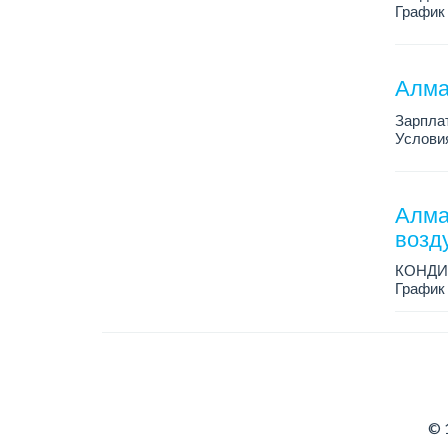
График 
Зарплат
Условия
Алма
Зарплат
Условия
условия
...
Алма
возд
КОНДИ
График 
Зарплат
Условия
© 