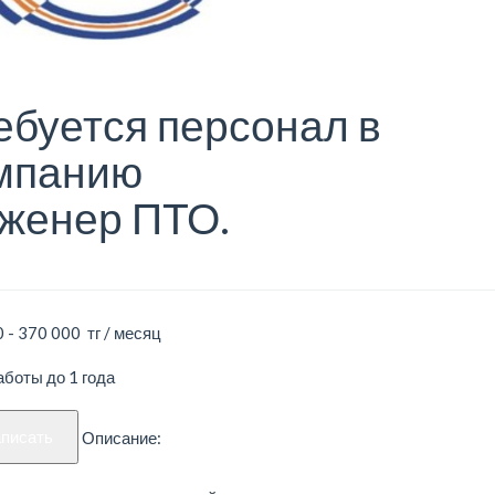
ебуется персонал в
мпанию
женер ПТО.
 - 370 000 тг / месяц
боты до 1 года
аписать
Описание: