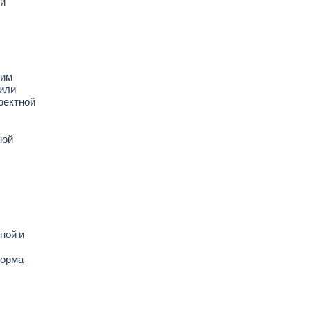
й
шим
 или
оектной
ной
ной и
форма