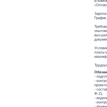
В компа
«Оптик
Зарплат
График 
Требова
опытом 
высшее 
докумен
Условия
платы о
квалиф
Трудоус
Обязан
- подго
- контр
проект
- соста
Ф-2);
- веден
- контр
- форми