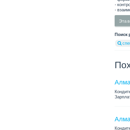
- контр
- взаим
Эта в
Поиск 
спе
Пох
Алма
Кондит
Зарплат
График 
Условия
Алма
Кондит