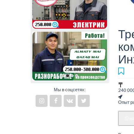
Тр
ко
Ин
Мы в соцсетях:
240 000
Опыт ра
н