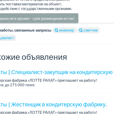
оль поставки материалов на объект;
одействие с государственными органами.
акансия в архиве - срок размещения истек!
работы, связанные запросы
инженер
сметчик
циалист
ожие объявления
ты | Специалист-закупщик на кондитерскую
ерская фабрика «ЛОТТЕ РАХАТ» приглашает на работу!
а: до 275 000 тенге.
работы: 5/2, с 08.00 до 17.00.
: стабильная зарплата (указана с вычетом налогов), п...
ты | Жестянщик в кондитерскую фабрику.
ерская фабрика «ЛОТТЕ РАХАТ» приглашает на работу!