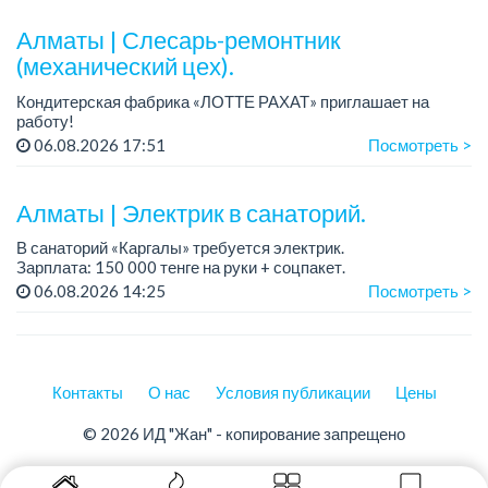
Условия: стабильная зарплата (указана с вычетом налогов),
предоставляется...
Алматы | Слесарь-ремонтник
(механический цех).
Кондитерская фабрика «ЛОТТЕ РАХАТ» приглашает на
работу!
График работы: сменный.
06.08.2026 17:51
Посмотреть >
Зарплата: от 293 906 до 390 328 тенге.
Условия: стабильная зарплата (указана с вычетом налогов),
пред...
Алматы | Электрик в санаторий.
В санаторий «Каргалы» требуется электрик.
Зарплата: 150 000 тенге на руки + соцпакет.
График работы: 6/1, c 09.00 до 17.00; в субботу с 09.00 до
06.08.2026 14:25
Посмотреть >
12.00.
Все подробности обсужда...
Контакты
О нас
Условия публикации
Цены
© 2026 ИД "Жан" - копирование запрещено