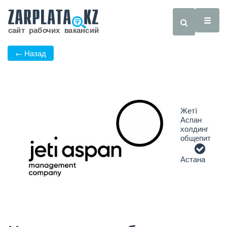
← Назад
Жетi
Аспан
холдинг
общепит
Астана