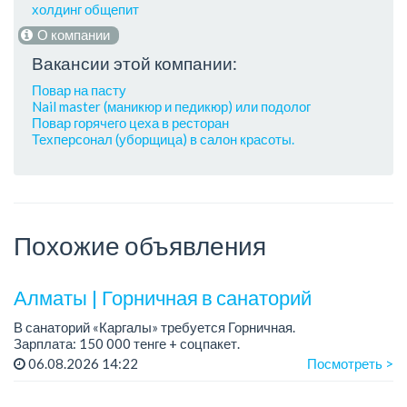
холдинг общепит
О компании
Вакансии этой компании:
Повар на пасту
Nail master (маникюр и педикюр) или подолог
Повар горячего цеха в ресторан
Техперсонал (уборщица) в салон красоты.
Похожие объявления
Алматы | Горничная в санаторий
В санаторий «Каргалы» требуется Горничная.
Зарплата: 150 000 тенге + соцпакет.
График работы: 6/1, с 09.00 до 16.00, в субботу с 09:00 до
06.08.2026 14:22
Посмотреть >
12:00.