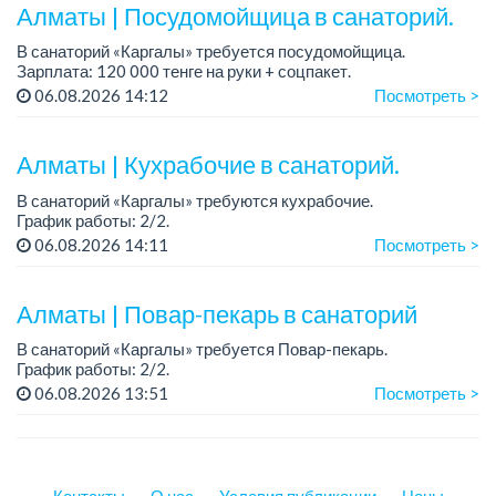
Все подробности обсуждаются на...
Алматы | Посудомойщица в санаторий.
В санаторий «Каргалы» требуется посудомойщица.
Зарплата: 120 000 тенге на руки + соцпакет.
График работы: 2/2.
06.08.2026 14:12
Посмотреть >
...
Алматы | Кухрабочие в санаторий.
В санаторий «Каргалы» требуются кухрабочие.
График работы: 2/2.
Зарплата: на руки 120 000 тенге + соцпакет.
06.08.2026 14:11
Посмотреть >
...
Алматы | Повар-пекарь в санаторий
В санаторий «Каргалы» требуется Повар-пекарь.
График работы: 2/2.
Зарплата: 180 000 тенге на руки + соцпакет.
06.08.2026 13:51
Посмотреть >
Все подробности обсуждаются на собеседовании....
Контакты
О нас
Условия публикации
Цены