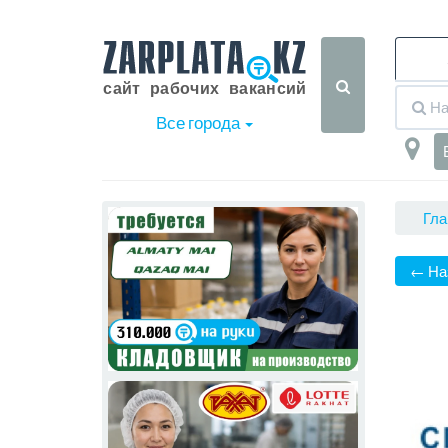
Все города
Гла
← На