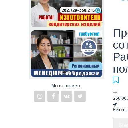
Пр
со
Ра
по
Мы в соцсетях:
250 000
Без оп
н