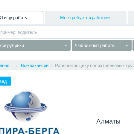
Я ищу работу
Мне требуется работник
Все рубрики
Любой опыт работы
вная
Все вакансии
Рабочий по цеху полиэтиленовых тру
зад
Алматы