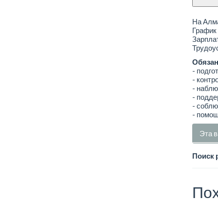
На Алма
График 
Зарплат
Трудоус
Обязан
- подго
- контр
- наблю
- подде
- соблю
- помощ
Эта в
Поиск 
Пох