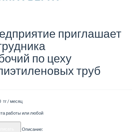
едприятие приглашает
трудника
бочий по цеху
лиэтиленовых труб
 тг / месяц
ыта работы или любой
аписать
Описание: