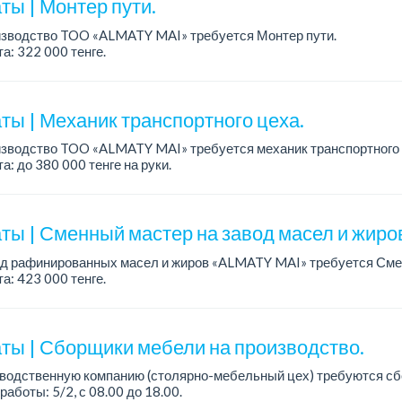
ты | Монтер пути.
изводство TOO «ALMATY MAI» требуется Монтер пути.
а: 322 000 тенге.
работы: 5/2, с 08.00 до 17.00.
ния: высшее или среднее специальное образование...
ты | Механик транспортного цеха.
изводство TOO «ALMATY MAI» требуется механик транспортного 
а: до 380 000 тенге на руки.
работы: 5/2, с 08.00 до 17.00.
ния: высшее или среднее...
ты | Сменный мастер на завод масел и жиро
од рафинированных масел и жиров «ALMATY MAI» требуется Сме
а: 423 000 тенге.
работы: сменный, 2/2, с 08.00 до 20.00 и с 20.00 до 08.00.
ия: оп...
ты | Сборщики мебели на производство.
зводственную компанию (столярно-мебельный цех) требуются сб
работы: 5/2, с 08.00 до 18.00.