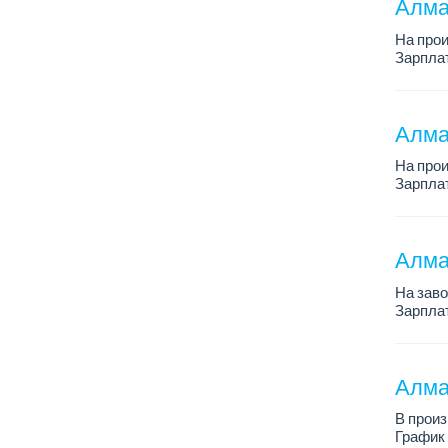
Алма
На про
Зарплат
График 
Требова
Алма
На про
Зарплат
График 
Требова
Алма
На зав
Зарплат
График 
Требован
Алма
В прои
График 