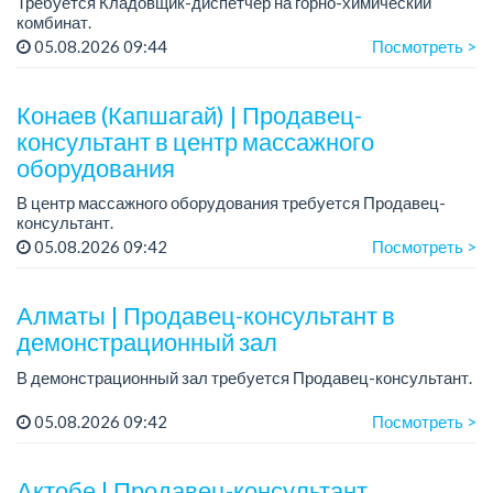
Требуется Кладовщик-диспетчер на горно-химический
комбинат.
График работы: 5/2, пятидневная рабочая неделя;
05.08.2026 09:44
Посмотреть >
Требования:
- среднее профессиональное образование по
соответствующему нап...
Конаев (Капшагай) | Продавец-
консультант в центр массажного
оборудования
В центр массажного оборудования требуется Продавец-
консультант.
Зарплата: от 180 000 до 300 000 тенге в месяц.
05.08.2026 09:42
Посмотреть >
Требования: активность, целеустремленность, позитив,
трудолюбие.
Гр...
Алматы | Продавец-консультант в
демонстрационный зал
В демонстрационный зал требуется Продавец-консультант.
График работы: 5/2, нормированный, с 08.30 до 18.00.
05.08.2026 09:42
Посмотреть >
Зарплата: от 200 000 до 300 000 тенге в месяц.
Требования: ...
Актобе | Продавец-консультант