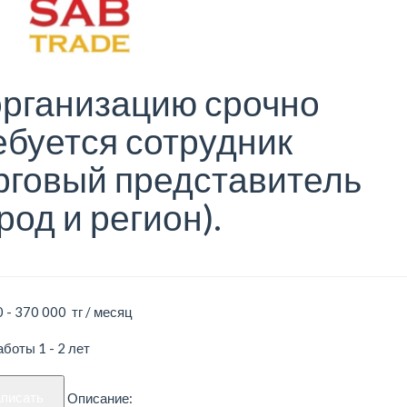
организацию срочно
ебуется сотрудник
рговый представитель
род и регион).
 - 370 000 тг / месяц
боты 1 - 2 лет
аписать
Описание: