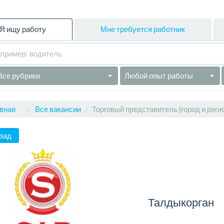
Я ищу работу
Мне требуется работник
Все рубрики
Любой опыт работы
вная
Все вакансии
Торговый представитель (город и регио
зад
Талдыкорган