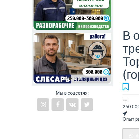
В 
тр
То
(го
Мы в соцсетях:
250 000
Опыт ра
н