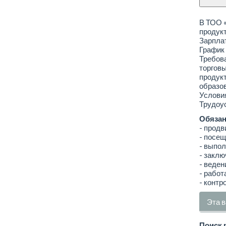
В ТОО «
продукт
Зарплат
График 
Требова
торговы
продук
образов
Условия
Трудоус
Обязан
- продв
- посещ
- выпол
- заклю
- веден
- работ
- контр
Эта в
Поиск 