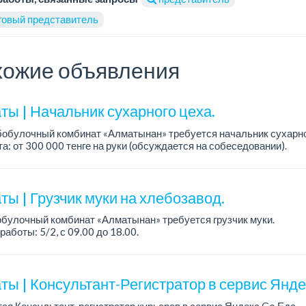
говый представитель
ожие объявления
ты | Начальник сухарного цеха.
обулочный комбинат «Алматынан» требуется начальник сухарно
а: от 300 000 тенге на руки (обсуждается на собеседовании).
работы: 5/2.
ия: оп...
ы | Грузчик муки на хлебозавод.
булочный комбинат «Алматынан» требуется грузчик муки.
работы: 5/2, с 09.00 до 18.00.
а: до 200 000 тенге в месяц.
ости: погрузка и выгрузка муки.
ты | Консультант-Регистратор в сервис Янд
ся Консультант-регистратор курьеров в сервис Яндекс Go Еда.