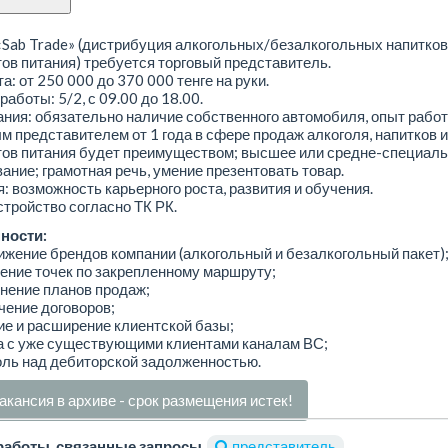
Sab Trade» (дистрибуция алкогольных/безалкогольных напитков
ов питания) требуется торговый представитель.
а: от 250 000 до 370 000 тенге на руки.
работы: 5/2, с 09.00 до 18.00.
ния: обязательно наличие собственного автомобиля, опыт рабо
м представителем от 1 года в сфере продаж алкоголя, напитков и
тов питания будет преимуществом; высшее или средне-специал
ание; грамотная речь, умение презентовать товар.
: возможность карьерного роста, развития и обучения.
тройство согласно ТК РК.
ности:
ижение брендов компании (алкогольный и безалкогольный пакет)
ение точек по закрепленному маршруту;
нение планов продаж;
чение договоров;
ие и расширение клиентской базы;
а с уже существующими клиентами каналам ВС;
оль над дебиторской задолженностью.
акансия в архиве - срок размещения истек!
работы, связанные запросы
представитель