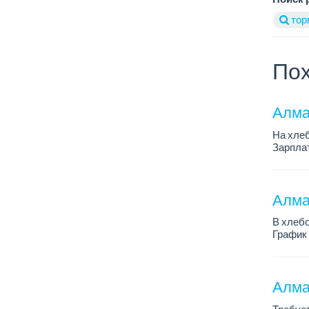
тор
Пох
Алма
На хлеб
Зарплат
График 
Требован
Алмат
В хлебо
График 
Зарплат
Обязанн
У...
Алма
Требует