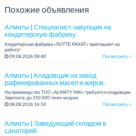
Похожие объявления
Алматы | Специалист-закупщик на
кондитерскую фабрику.
Кондитерская фабрика «ЛОТТЕ РАХАТ» приглашает на
работу!
Зарплата: до 275 000 тенге.
09.08.2026 08:40
Посмотреть >
График работы: 5/2, с 08.00 до 17.00.
Условия: стабильная зарплата (указана с вычетом налогов),
п...
Алматы | Кладовщик на завод
рафинированных масел и жиров.
На производство TOO «ALMATY MAI» требуется кладовщик.
Зарплата: до 310 000 тенге на руки.
График работы: 5/2, с 08.00 до 17.00.
08.08.2026 16:50
Посмотреть >
Требования: среднее профессиональное образован...
Алматы | Заведующий складом в
санаторий.