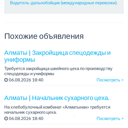
Водитель-дальнобойщик (международные перевозки).
Похожие объявления
Алматы | Закройщица спецодежды и
униформы
Требуется закройщица швейного цеха по производству
спецодежды и униформы
Рабочий день с 9:00 до 18:00
06.08.2026 18:40
Посмотреть >
Только официальное трудоустройство...
Алматы | Начальник сухарного цеха.
На хлебобулочный комбинат «Алматынан» требуется
начальник сухарного цеха.
Зарплата: от 300 000 тенге на руки (обсуждается на
06.08.2026 18:40
Посмотреть >
собеседовании).
График работы: 5/2.