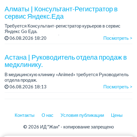
Алматы | Консультант-Регистратор в
Требования: оп...
сервис Яндекс.Еда
Требуется Консультант-регистратор курьеров в сервис
Яндекс Go Еда.
Условия: работа в офисе (Абылай хана - Макатаева).
06.08.2026 18:20
Посмотреть >
График работы: 5/2, пятидневка, с 9 до 18 час.
Требован...
Астана | Руководитель отдела продаж в
медклинику.
В медицинскую клинику «Animed» требуется Руководитель
отдела продаж.
Зарплата: от 1 200 000 тенге в месяц.
06.08.2026 18:13
Посмотреть >
График работы: 5/2, с 10.00 до 19.00.
Требования: опыт работы руководителем...
Контакты
О нас
Условия публикации
Цены
© 2026 ИД "Жан" - копирование запрещено