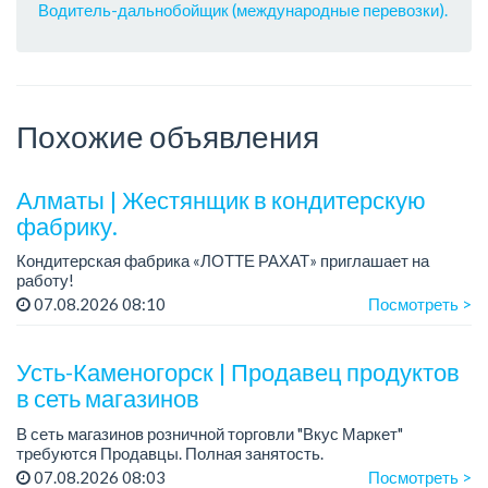
Водитель-дальнобойщик (международные перевозки).
Похожие объявления
Алматы | Жестянщик в кондитерскую
фабрику.
Кондитерская фабрика «ЛОТТЕ РАХАТ» приглашает на
работу!
График работы: сменный.
07.08.2026 08:10
Посмотреть >
Зарплата: от 260 219 до 390 328 тенге.
Условия: стабильная зарплата (указана с вычетом налогов),
пред...
Усть-Каменогорск | Продавец продуктов
в сеть магазинов
В сеть магазинов розничной торговли "Вкус Маркет"
требуются Продавцы. Полная занятость.
Зарплата: от 200 000 тенге в месяц.
07.08.2026 08:03
Посмотреть >