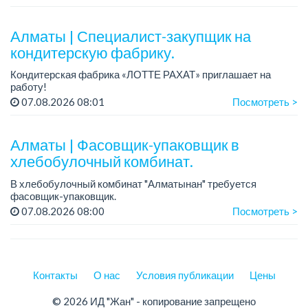
Требования:
- ответственные, вежливые, стрессоус...
Алматы | Специалист-закупщик на
кондитерскую фабрику.
Кондитерская фабрика «ЛОТТЕ РАХАТ» приглашает на
работу!
Зарплата: до 275 000 тенге.
07.08.2026 08:01
Посмотреть >
График работы: 5/2, с 08.00 до 17.00.
Условия: стабильная зарплата (указана с вычетом налогов),
п...
Алматы | Фасовщик-упаковщик в
хлебобулочный комбинат.
В хлебобулочный комбинат "Алматынан" требуется
фасовщик-упаковщик.
Зарплата: от 150 000 до 200 000 тенге.
07.08.2026 08:00
Посмотреть >
График работы: 5/2.
Требования: ответственность и внимательность, аккуратно...
Контакты
О нас
Условия публикации
Цены
© 2026 ИД "Жан" - копирование запрещено